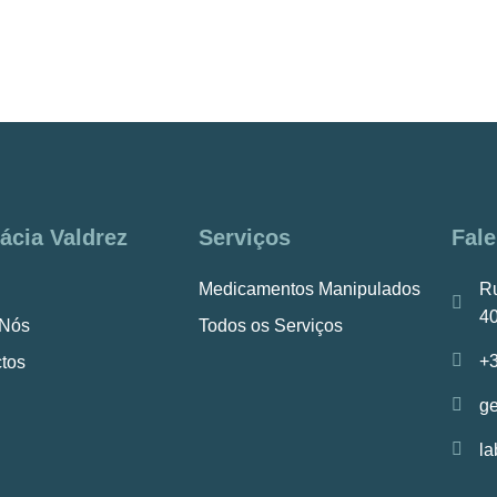
ácia Valdrez
Serviços
Fal
Medicamentos Manipulados
Ru
40
 Nós
Todos os Serviços
+
tos
ge
la