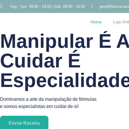
Seg - Sex: 09:00 - 19:00 | Sáb: 09:00 - 14:00
geral@farmaciava
Home
Loja Onl
Manipular É A
Cuidar É
Especialidade
Dominamos a arte da manipulação de fórmulas
e somos especialistas em cuidar de si!
Enviar Receita