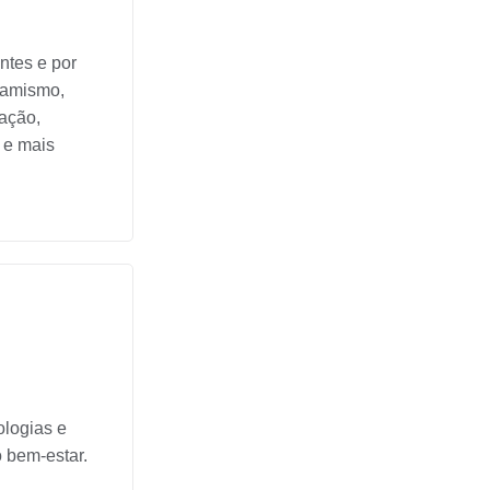
ntes e por
namismo,
iação,
 e mais
ologias e
o bem-estar.