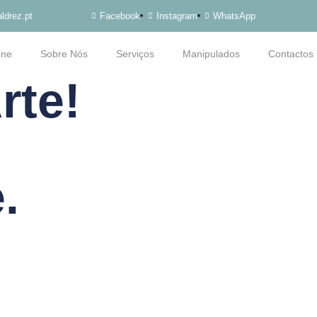
ldrez.pt
Facebook
Instagram
WhatsApp
ine
Sobre Nós
Serviços
Manipulados
Contactos
rte!
.