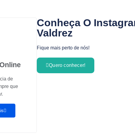
Conheça O Instagr
Valdrez
Fique mais perto de nós!
Online
Quero conhecer!
cia de
mpre que
r.
is